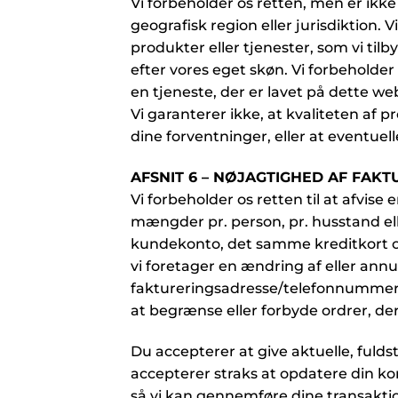
Vi forbeholder os retten, men er ikke 
geografisk region eller jurisdiktion.
produkter eller tjenester, som vi tilb
efter vores eget skøn. Vi forbeholder 
en tjeneste, der er lavet på dette web
Vi garanterer ikke, at kvaliteten af pr
dine forventninger, eller at eventuelle 
AFSNIT 6 – NØJAGTIGHED AF FAK
Vi forbeholder os retten til at afvise
mængder pr. person, pr. husstand el
kundekonto, det samme kreditkort og/
vi foretager en ændring af eller annu
faktureringsadresse/telefonnummer, d
at begrænse eller forbyde ordrer, der 
Du accepterer at give aktuelle, fulds
accepterer straks at opdatere din k
så vi kan gennemføre dine transaktio