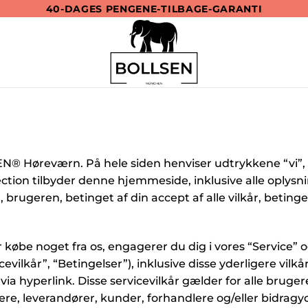
BETALING MED KLARNA
GRATIS FORSENDELSE
40-DAGES PENGENE-TILBAGE-GARANTI
® Høreværn. På hele siden henviser udtrykkene “vi”, 
on tilbyder denne hjemmeside, inklusive alle oplysnin
, brugeren, betinget af din accept af alle vilkår, beting
 købe noget fra os, engagerer du dig i vores “Service”
evilkår”, “Betingelser”), inklusive disse yderligere vilkå
e via hyperlink. Disse servicevilkår gælder for alle brug
e, leverandører, kunder, forhandlere og/eller bidragyd