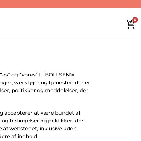
0
“os” og “vores” til BOLLSEN®
ger, værktøjer og tjenester, der er
elser, politikker og meddelelser, der
 og accepterer at være bundet af
r og betingelser og politikker, der
ere af webstedet, inklusive uden
ere af indhold.