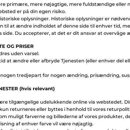
re primære, mere nøjagtige, mere fuldstændige eller m
websted er på din egen risiko.
toriske oplysninger. Historiske oplysninger er nødvendi
n til at ændre indholdet af denne side til enhver tid, men
side. Du accepterer, at det er dit ansvar at overvåge
TE OG PRISER
dres uden varsel.
 tid at ændre eller afbryde Tjenesten (eller enhver del el
ler nogen tredjepart for nogen ændring, prisændring, sus
ESTER (hvis relevant)
være tilgængelige udelukkende online via webstedet. Di
eturneres eller byttes i henhold til vores returpoliti
t som muligt farverne og billederne af vores produkter, de
ning af enhver farve vil være nøjagtig.