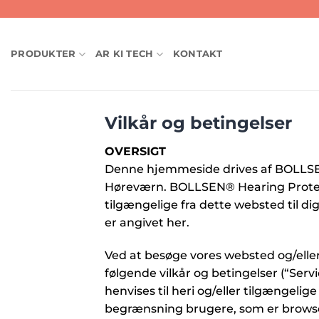
Fortsæt
til
indhold
PRODUKTER
AR KI TECH
KONTAKT
Vilkår og betingelser
OVERSIGT
Denne hjemmeside drives af BOLLSEN
Høreværn. BOLLSEN® Hearing Protecti
tilgængelige fra dette websted til dig
er angivet her.
Ved at besøge vores websted og/eller
følgende vilkår og betingelser (“Servic
henvises til heri og/eller tilgængelig
begrænsning brugere, som er browser