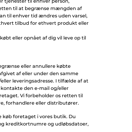
er tjenester til enhver person,
s retten til at begrænse mængden af
kan til enhver tid ændres uden varsel,
thvert tilbud for ethvert produkt eller
bt eller opnået af dig vil leve op til
 begrænse eller annullere købte
afgivet af eller under den samme
er leveringsadresse. I tilfælde af at
t kontakte den e-mail og/eller
taget. Vi forbeholder os retten til
e, forhandlere eller distributører.
 køb foretaget i vores butik. Du
 og kreditkortnumre og udløbsdatoer,