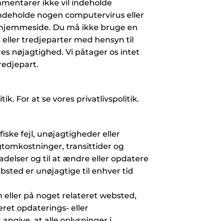
mmentarer ikke vil indeholde
indeholde nogen computervirus eller
t hjemmeside. Du må ikke bruge en
 eller tredjeparter med hensyn til
s nøjagtighed. Vi påtager os intet
redjepart.
. For at se vores privatlivspolitik.
iske fejl, unøjagtigheder eller
agtomkostninger, transittider og
ladelser og til at ændre eller opdatere
ebsted er unøjagtige til enhver tid
n eller på noget relateret websted,
ret opdaterings- eller
angive, at alle oplysninger i