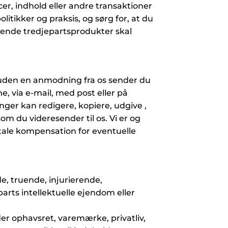
rcer, indhold eller andre transaktioner
tikker og praksis, og sørg for, at du
ørende tredjepartsprodukter skal
r uden en anmodning fra os sender du
e, via e-mail, med post eller på
ger kan redigere, kopiere, udgive ,
 du videresender til os. Vi er og
betale kompensation for eventuelle
de, truende, injurierende,
rts intellektuelle ejendom eller
r ophavsret, varemærke, privatliv,