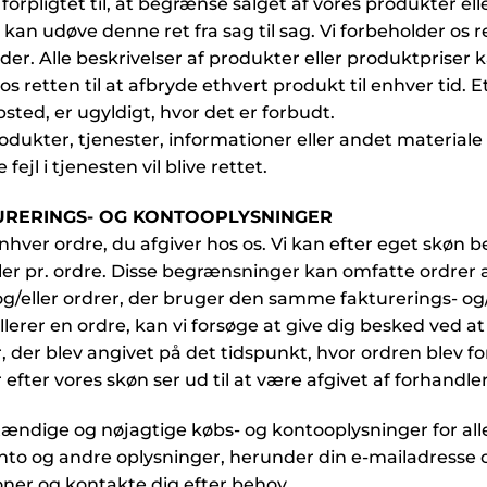
forpligtet til, at begrænse salget af vores produkter ell
 Vi kan udøve denne ret fra sag til sag. Vi forbeholder o
yder. Alle beskrivelser af produkter eller produktpriser 
os retten til at afbryde ethvert produkt til enhver tid. E
sted, er ugyldigt, hvor det er forbudt.
odukter, tjenester, informationer eller andet materiale kø
fejl i tjenesten vil blive rettet.
TURERINGS- OG KONTOOPLYSNINGER
 enhver ordre, du afgiver hos os. Vi kan efter eget skøn
ler pr. ordre. Disse begrænsninger kan omfatte ordrer 
eller ordrer, der bruger den samme fakturerings- og/ell
llerer en ordre, kan vi forsøge at give dig besked ved a
er blev angivet på det tidspunkt, hvor ordren blev fore
efter vores skøn ser ud til at være afgivet af forhandler
tændige og nøjagtige købs- og kontooplysninger for alle
onto og andre oplysninger, herunder din e-mailadresse
ner og kontakte dig efter behov.