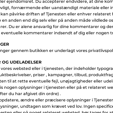
ller ejendomsret. Du accepterer endvidere, at dine ko
ovligt, fornærmende eller uanstændigt materiale eller 
n påvirke driften af Tjenesten eller enhver relatere
e en anden end dig selv eller på anden måde vildlede os
er. Du er alene ansvarlig for dine kommentarer og dere
r eventuelle kommentarer indsendt af dig eller nogen t
NGER
nger gennem butikken er underlagt vores privatlivspolitik
ER OG UDELADELSER
 vores websted eller i tjenesten, der indeholder typograf
duktbeskrivelser, priser , kampagner, tilbud, produktfr
en til at rette eventuelle fejl, unøjagtigheder eller ude
is nogen oplysninger i tjenesten eller på et relateret w
ter du har afgivet din ordre) .
at opdatere, ændre eller præcisere oplysninger i Tjeneste
sninger, undtagen som krævet ved lov. Ingen specifice
sten eller på noget relateret websted, bør tages for at 