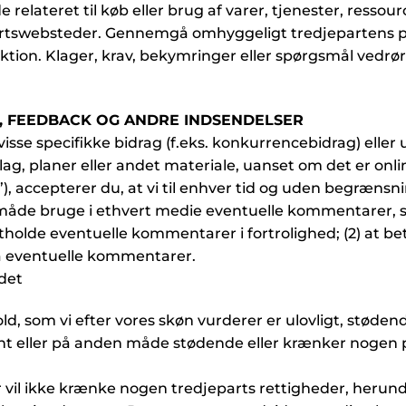
 relateret til køb eller brug af varer, tjenester, ressou
rtswebsteder. Gennemgå omhyggeligt tredjepartens poli
saktion. Klager, krav, bekymringer eller spørgsmål vedr
, FEEDBACK OG ANDRE INDSENDELSER
sse specifikke bidrag (f.eks. konkurrencebidrag) elle
lag, planer eller andet materiale, uanset om det er onlin
accepterer du, at vi til enhver tid og uden begrænsnin
måde bruge i ethvert medie eventuelle kommentarer, som
opretholde eventuelle kommentarer i fortrolighed; (2) at 
på eventuelle kommentarer.
 det
old, som vi efter vores skøn vurderer er ulovligt, støden
 eller på anden måde stødende eller krænker nogen pa
vil ikke krænke nogen tredjeparts rettigheder, herunde