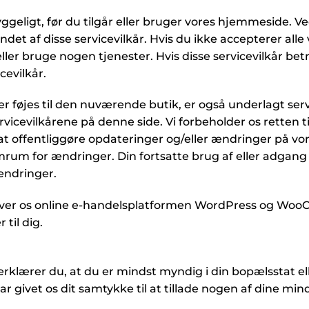
geligt, før du tilgår eller bruger vores hjemmeside. Ved
t af disse servicevilkår. Hvis du ikke accepterer alle v
ler bruge nogen tjenester. Hvis disse servicevilkår bet
cevilkår.
der føjes til den nuværende butik, er også underlagt serv
icevilkårene på denne side. Vi forbeholder os retten ti
 at offentliggøre opdateringer og/eller ændringer på vo
m for ændringer. Din fortsatte brug af eller adgang t
ændringer.
 giver os online e-handelsplatformen WordPress og Woo
til dig.
erklærer du, at du er mindst myndig i din bopælsstat elle
har givet os dit samtykke til at tillade nogen af dine m