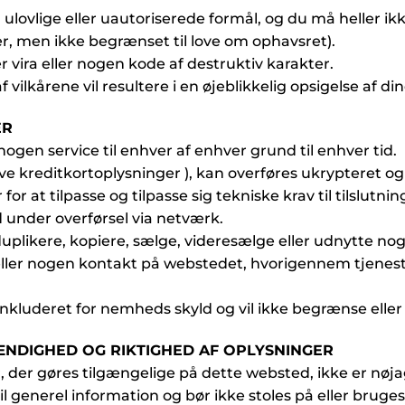
ulovlige eller uautoriserede formål, og du må heller ik
er, men ikke begrænset til love om ophavsret).
 vira eller nogen kode af destruktiv karakter.
vilkårene vil resultere i en øjeblikkelig opsigelse af din
ER
nogen service til enhver af enhver grund til enhver tid.
sive kreditkortoplysninger ), kan overføres ukrypteret og
for at tilpasse og tilpasse sig tekniske krav til tilslutni
d under overførsel via netværk.
uplikere, kopiere, sælge, videresælge eller udnytte nog
 eller nogen kontakt på webstedet, hvorigennem tjeneste
 inkluderet for nemheds skyld og vil ikke begrænse eller
TÆNDIGHED OG RIKTIGHED AF OPLYSNINGER
r, der gøres tilgængelige på dette websted, ikke er nøja
l generel information og bør ikke stoles på eller bruge