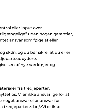
trol eller input over.
 tilgængelige” uden nogen garantier,
tet ansvar som følge af eller
og skøn, og du bør sikre, at du er er
edjepartsudbydere.
givelsen af nye værktøjer og
terialer fra tredjeparter.
tet os. Vi er ikke ansvarlige for at
e noget ansvar eller ansvar for
a tredjeparter.< br />Vi er ikke