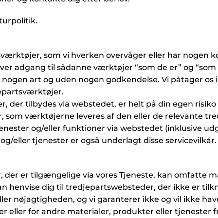
turpolitik.
sværktøjer, som vi hverken overvåger eller har nogen kon
iver adgang til sådanne værktøjer “som de er” og “som
f nogen art og uden nogen godkendelse. Vi påtager os in
jepartsværktøjer.
r, der tilbydes via webstedet, er helt på din egen risiko 
 som værktøjerne leveres af den eller de relevante tr
jenester og/eller funktioner via webstedet (inklusive ud
g/eller tjenester er også underlagt disse servicevilkår.
, der er tilgængelige via vores Tjeneste, kan omfatte ma
henvise dig til tredjepartswebsteder, der ikke er tilknyt
ler nøjagtigheden, og vi garanterer ikke og vil ikke hav
 eller for andre materialer, produkter eller tjenester fr