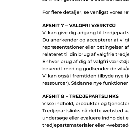
For flere detaljer, se venligst vores re
AFSNIT 7 – VALGFRI VÆRKTØJ
Vi kan give dig adgang til tredjepart
Du anerkender og accepterer at vi g
repræsentationer eller betingelser a
relateret til din brug af valgfrie tred
Enhver brug af dig af valgfri værktøje
bekendt med og godkender de vilkår,
Vi kan også i fremtiden tilbyde nye t
ressourcer). Sådanne nye funktioner o
AFSNIT 8 – TREDJEPARTSLINKS
Visse indhold, produkter og tjenester
Tredjepartslinks på dette websted kan 
undersøge eller evaluere indholdet el
tredjepartsmaterialer eller -websteder