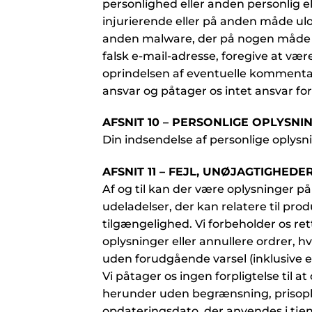
personlighed eller anden personlig e
injurierende eller på anden måde ul
anden malware, der på nogen måde ka
falsk e-mail-adresse, foregive at vær
oprindelsen af eventuelle kommentar
ansvar og påtager os intet ansvar fo
AFSNIT 10 – PERSONLIGE OPLYSNI
Din indsendelse af personlige oplysni
AFSNIT 11 – FEJL, UNØJAGTIGHED
Af og til kan der være oplysninger på
udeladelser, der kan relatere til pro
tilgængelighed. Vi forbeholder os rett
oplysninger eller annullere ordrer, hv
uden forudgående varsel (inklusive ef
Vi påtager os ingen forpligtelse til 
herunder uden begrænsning, prisoply
opdateringsdato, der anvendes i tjene