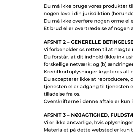
Du må ikke bruge vores produkter til 
nogen love i din jurisdiktion (herund
Du må ikke overføre nogen orme eller
Et brud eller overtrædelse af nogen af 
AFSNIT 2 – GENERELLE BETINGELS
Vi forbeholder os retten til at nægte 
Du forstår, at dit indhold (ikke inklu
forskellige netværk; og (b) ændringer 
Kreditkortoplysninger krypteres alti
Du accepterer ikke at reproducere, d
tjenesten eller adgang til tjenesten
tilladelse fra os.
Overskrifterne i denne aftale er kun
AFSNIT 3 – NØJAGTIGHED, FULDS
Vi er ikke ansvarlige, hvis oplysninge
Materialet på dette websted er kun ti