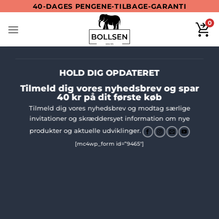
Fortsæt
BETALING MED KLARNA
GRATIS FORSENDELSE
40-DAGES PENGENE-TILBAGE-GARANTI
til
0
indhold
HOLD DIG OPDATERET
Tilmeld dig vores nyhedsbrev og spar
40 kr på dit første køb
Tilmeld dig vores nyhedsbrev og modtag særlige
invitationer og skræddersyet information om nye
produkter og aktuelle udviklinger.
[mc4wp_form id=”9465″]