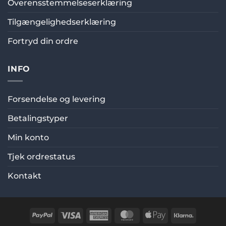
Overensstemmelseserklæring
Tilgængelighedserklæring
Fortryd din ordre
INFO
Forsendelse og levering
Betalingstyper
Min konto
Tjek ordrestatus
Kontakt
PayPal
Visa
American
MasterCard
Apple
Klarna
Express
Pay